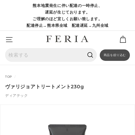
コ
熊本地震発生に伴い配達の一時停止、
ン
ス
遅延が生じております。
テ
ラ
ご理解のほど宜しくお願い致します。
ン
イ
配達停止→熊本県全域 配達遅延→九州全域
ツ
ド
に
シ
ス
サイトナビゲーション
ョ
キ
ー
ッ
を
商品を絞り込む
プ
一
検
時
索
停
TOP
/
止
ヴァリジョアトリートメント230g
ディアテック