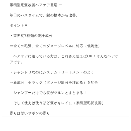
累積型毛髪改善ヘアケア登場 ー
毎日のバスタイムで、髪の根本から改善。
ポイント▼
・業界初7種類の洗浄成分
⇒全ての毛髪、全てのダメージレベルに対応（低刺激）
ヘアケアに迷っている方は、これさえ使えばOK！そんなヘアケ
アです。
・シャントリなのにシステムトリートメントのよう
⇒新成分：セラック（ダメージ部分を埋める）を配合
シャンプーだけでも髪がツルンとまとまる！
そして使えば使うほど髪がキレイに（累積型毛髪改善）
香りは甘いサボンの香り