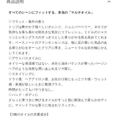
商品説明
すべてのシーンにフィットする、本当の「マルチオイル」
◇フラット・集中の香り
トップは爽やかで瑞々しいオレンジ、ジュニバーベリー、ネロリが
気持ちを落ち着かせ前向きな気分にリフレッシュ。ミドルのジャス
ミンとレモングラスのすっきりとした香りがやる気を高めてくれま
す。ベースノートのフランキンセンスは、地に足の着いた気品のあ
る香りが心をすーっとクリアに導き、ニュートラルな自分軸にかえ
してくれます。
◇アウトバスオイルに
オイリーな保湿感ではない、水分と油分バランスが整ったバージン
ヘアのような自然な潤いあふれるツヤ髪に。
◇スタイリングに
ドライ後、ヘアアイロン後、お出かけ前にもっとツヤ感・ウェット
感・束感が欲しいときに数滴プラス。
時間がたってもパサつきなし。
◇ハンド・ボディに
さらっと薄づきに伸びるオイルがすっと肌に馴染んで柔らかボディ
に。マインドフルな香りに包まれリラックス。
【3種のオイルの共通成分】