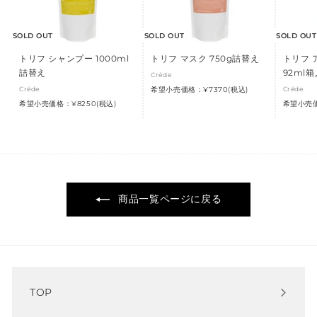
SOLD OUT
SOLD OUT
SOLD OUT
トリフ シャンプー 1000ml
トリフ マスク 750g詰替え
トリフ 
詰替え
92ml箱
Créde
Créde
希望小売価格：¥7370(税込)
Créde
希望小売価格：¥8250(税込)
希望小売価
商品一覧ページに戻る
TOP