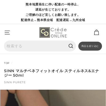
コ
熊本地震発生に伴い配達の一時停止、
ン
ス
遅延が生じております。
テ
ラ
ご理解のほど宜しくお願い致します。
ン
イ
配達停止→熊本県全域 配達遅延→九州全域
ツ
ド
に
シ
ス
ョ
サイトナビゲーション
キ
ー
ッ
を
プ
商品を絞り込む
一
検
時
索
停
止
TOP
/
SINN マルチベネフィットオイル スティルネス&エナ
ジー 50ml
SINN PURETE