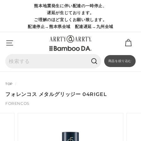
コ
熊本地震発生に伴い配達の一時停止、
ン
ス
遅延が生じております。
テ
ラ
ご理解のほど宜しくお願い致します。
ン
イ
配達停止→熊本県全域 配達遅延→九州全域
ツ
ド
に
シ
ス
ョ
サイトナビゲーション
キ
ー
ッ
を
プ
商品を絞り込む
一
検
時
索
停
止
TOP
/
フォレンコス メタルグリッジー 04RIGEL
FORENCOS