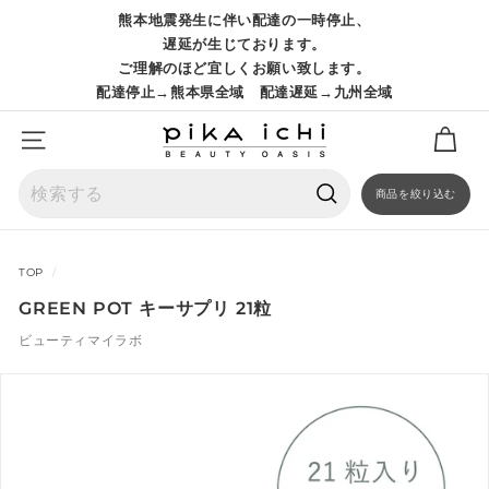
コ
熊本地震発生に伴い配達の一時停止、
ン
ス
遅延が生じております。
テ
ラ
ご理解のほど宜しくお願い致します。
ン
イ
配達停止→熊本県全域 配達遅延→九州全域
ツ
ド
に
シ
ス
サイトナビゲーション
ョ
キ
ー
ッ
商品を絞り込む
を
プ
一
検
時
索
停
TOP
/
止
GREEN POT キーサプリ 21粒
ビューティマイラボ