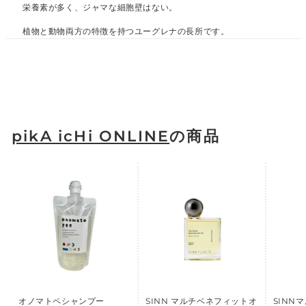
栄養素が多く、ジャマな細胞壁はない。
植物と動物両方の特徴を持つユーグレナの長所です。
pikA icHi ONLINE
の商品
オノマトペシャンプー
SINN マルチベネフィットオ
SINN