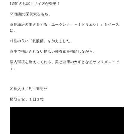
1週間のお試しサイズが登場！
59種類の栄養素をもち、
食物繊維の働きをする『ユーグレナ（＝ミドリムシ）』をベース
に、
相性の良い『乳酸菌』を加えました。
食事で補いきれない幅広い栄養素を補給しながら、
腸内環境を整えてくれる、美と健康のカギとなるサプリメントで
す。
21粒入り／約１週間分
摂取目安：１日３粒