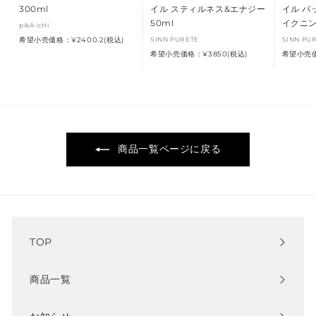
300ml
イル スティルネス&エナジー
イル パ
50ml
イクニン
pikA icHi
希望小売価格：¥2400.2(税込)
SINN PURETE
SINN PU
希望小売価格：¥3850(税込)
希望小売価
商品一覧ページに戻る
TOP
商品一覧