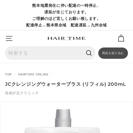
コ
熊本地震発生に伴い配達の一時停止、
ン
ス
遅延が生じております。
テ
ラ
ご理解のほど宜しくお願い致します。
ン
イ
配達停止→熊本県全域 配達遅延→九州全域
ツ
ド
に
シ
ス
サイトナビゲーション
ョ
キ
ー
ッ
を
商品を絞り込む
プ
一
検
時
索
停
TOP
/
HAIRTIME ONLINE
/
止
JCクレンジングウォータープラス (リフィル) 200mL
自由が丘クリニック